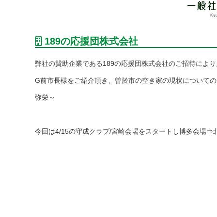
189の応援団株式会社
弊社の賛助企業である189の応援団株式会社のご招待によ
G前市長様をご紹介頂き、曽於市の空き家の現状について
弥栄～
今回は4/15の守成クラブ/宮崎会場をスタートし博多会場