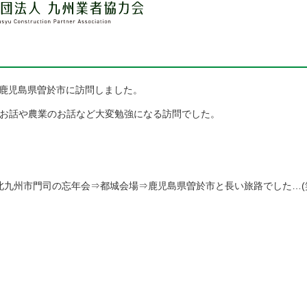
り鹿児島県曽於市に訪問しました。
のお話や農業のお話など大変勉強になる訪問でした。
⇒北九州市門司の忘年会⇒都城会場⇒鹿児島県曽於市と長い旅路でした…(