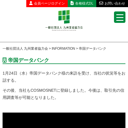
会員ページ
ログイン
各種様式DL
お問い合わせ
一般社団法人 九州業者協力会
>
INFORMATION
>
帝国データバンク
帝国データバンク
1月24日（水）帝国データバンク様の来訪を受け、当社の状況等をお
話する。
その後、当社もCOSMOSNETに登録しました。今後は、取引先の信
用調査等が可能となりました。