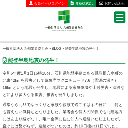
会員ページ
ログイン
各種様式DL
お問い合わせ
一般社団法人 九州業者協力会
>
BLOG
>
能登半島地震の発生！
能登半島地震の発生！
令和6年度1月1日16時10分、石川県能登半島にある鳳珠郡穴水町の
北東42kmを震央として気象庁マグニチュード7.6（震源の深さ）
16kmという地震が発生し、地震による家屋倒壊や土砂災害・津波な
どにより多大なる損害、被害が発生しました。
通常なら元旦でゆっくりと家族や親族で過ごすはずの日に… 何と
も言えない気持ちとなりました。業者会や個人の関係でも北陸地方
にはあまり縁がなく、唯一金沢に住む知人へ連絡いたしましたが、
直ぐには繋がらず、連絡がついたのは、約10日後の11日でした…