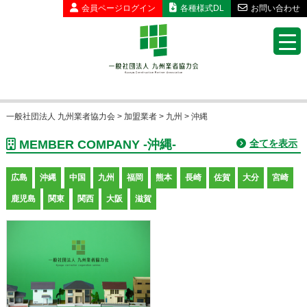
会員ページ
ログイン
各種様式DL
お問い合わせ
一般社団法人 九州業者協力会
>
加盟業者
>
九州
>
沖縄
MEMBER COMPANY -沖縄-
全てを表示
広島
沖縄
中国
九州
福岡
熊本
長崎
佐賀
大分
宮崎
鹿児島
関東
関西
大阪
滋賀