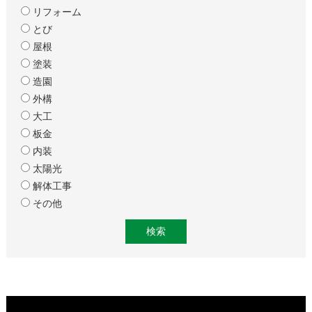
リフォーム
とび
屋根
塗装
造園
外構
大工
板金
内装
太陽光
解体工事
その他