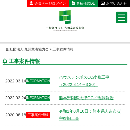
会員ページ
ログイン
各種様式DL
お問い合わせ
一般社団法人 九州業者協力会
>
工事案件情報
工事案件情報
ハウステンボスCC改修工事
2022.03.14
INFORMATION
（2022.3.14～3.30）
2022.02.24
熊本県阿蘇大津GC／現調報告
INFORMATION
令和2年8月18日：熊本県人吉市災
2020.08.18
工事案件情報
害復旧工事