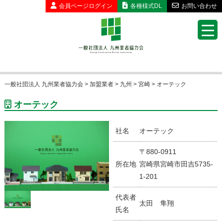
会員ページ
ログイン
各種様式DL
お問い合わせ
一般社団法人 九州業者協力会
>
加盟業者
>
九州
>
宮崎
>
オーテック
オーテック
社名
オーテック
〒880-0911
所在地
宮崎県宮崎市田吉5735-
1-201
代表者
太田 隼翔
氏名