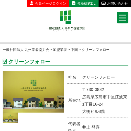
会員ページ
ログイン
各種様式DL
お問い合わせ
一般社団法人 九州業者協力会
>
加盟業者
>
中国
>
クリーンフォロー
クリーンフォロー
社名
クリーンフォロー
〒730-0832
広島県広島市中区江波東
所在地
1丁目16-24
大明ビル8階
代表者
井上 登喜