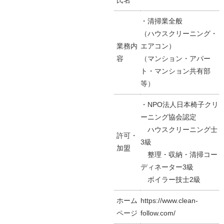
氏名
・清掃業全般
（ハウスクリーニング・
業務内
エアコン）
容
（マンション・アパー
ト・マンション共有部
等）
・NPO法人日本椅子クリ
ーニング協会認定
ハウスクリーニング士
許可・
3級
加盟
整理・収納・清掃コー
ディネーター3級
ボイラー技士2級
ホーム
https://www.clean-
ページ
follow.com/