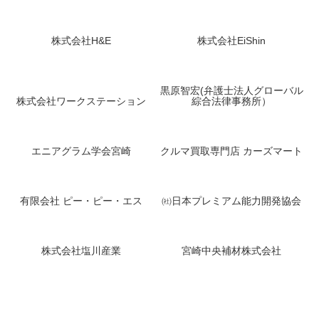
株式会社H&E
株式会社EiShin
黒原智宏(弁護士法人グローバル
株式会社ワークステーション
綜合法律事務所）
エニアグラム学会宮崎
クルマ買取専門店 カーズマート
有限会社 ピー・ピー・エス
㈳日本プレミアム能力開発協会
株式会社塩川産業
宮崎中央補材株式会社
株式会社タイコー
株式会社エフオーアール