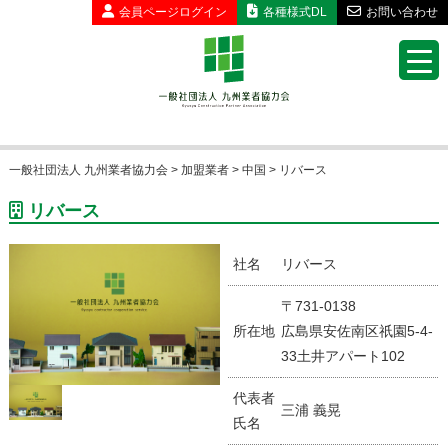
会員ページ
ログイン
各種様式DL
お問い合わせ
一般社団法人 九州業者協力会
>
加盟業者
>
中国
>
リバース
リバース
社名
リバース
〒731-0138
所在地
広島県安佐南区祇園5-4-
33土井アパート102
代表者
三浦 義晃
氏名