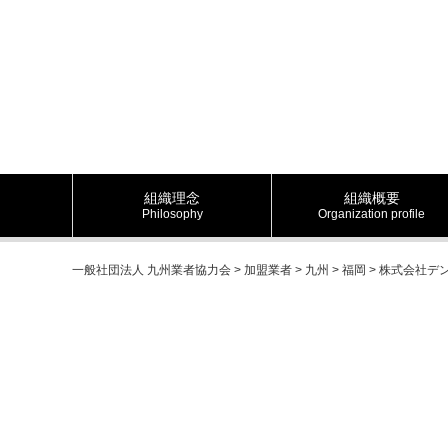
組織理念
組織概要
Philosophy
Organization profile
一般社団法人 九州業者協力会
>
加盟業者
>
九州
>
福岡
>
株式会社デ