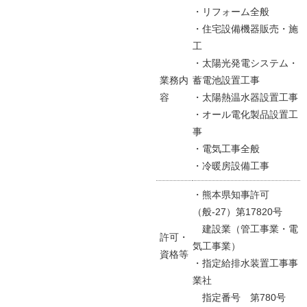
・リフォーム全般
・住宅設備機器販売・施
工
・太陽光発電システム・
業務内
蓄電池設置工事
容
・太陽熱温水器設置工事
・オール電化製品設置工
事
・電気工事全般
・冷暖房設備工事
・熊本県知事許可
（般-27）第17820号
建設業（管工事業・電
許可・
気工事業）
資格等
・指定給排水装置工事事
業社
指定番号 第780号