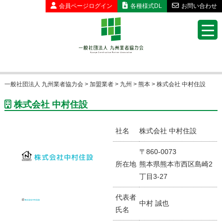
会員ページ
ログイン
各種様式DL
お問い合わせ
一般社団法人 九州業者協力会
>
加盟業者
>
九州
>
熊本
>
株式会社 中村住設
株式会社 中村住設
社名
株式会社 中村住設
〒860-0073
所在地
熊本県熊本市西区島崎2
丁目3-27
代表者
中村 誠也
氏名