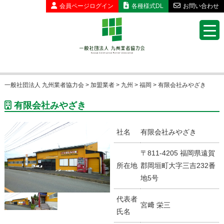
会員ページ
ログイン
各種様式DL
お問い合わせ
一般社団法人 九州業者協力会
>
加盟業者
>
九州
>
福岡
>
有限会社みやざき
有限会社みやざき
社名
有限会社みやざき
〒811-4205 福岡県遠賀
所在地
郡岡垣町大字三吉232番
地5号
代表者
宮﨑 栄三
氏名