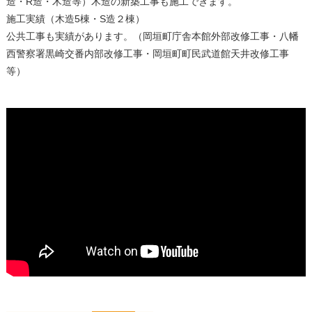
造・R造・木造等）木造の新築工事も施工できます。
施工実績（木造5棟・S造２棟）
公共工事も実績があります。（岡垣町庁舎本館外部改修工事・八幡
西警察署黒崎交番内部改修工事・岡垣町町民武道館天井改修工事
等）