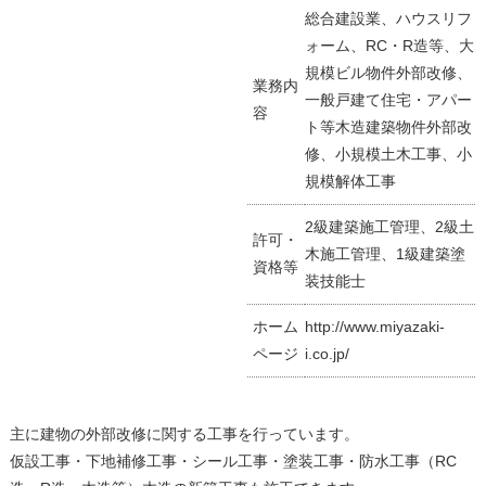
総合建設業、ハウスリフ
ォーム、RC・R造等、大
規模ビル物件外部改修、
業務内
一般戸建て住宅・アパー
容
ト等木造建築物件外部改
修、小規模土木工事、小
規模解体工事
2級建築施工管理、2級土
許可・
木施工管理、1級建築塗
資格等
装技能士
ホーム
http://www.miyazaki-
ページ
i.co.jp/
主に建物の外部改修に関する工事を行っています。
仮設工事・下地補修工事・シール工事・塗装工事・防水工事（RC