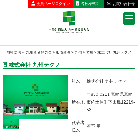
会員ページ
ログイン
各種様式DL
お問い合わせ
一般社団法人 九州業者協力会
>
加盟業者
>
九州
>
宮崎
>
株式会社 九州テクノ
株式会社 九州テクノ
社名
株式会社 九州テクノ
〒880-0211 宮崎県宮崎
所在地
市佐土原町下田島12219-
53
代表者
河野 勇
氏名