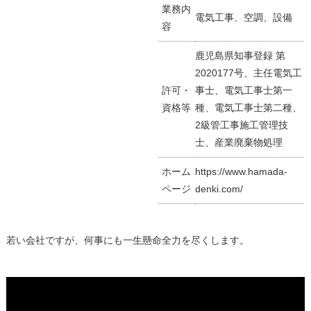
業務内
電気工事、空調、設備
容
鹿児島県知事登録 第
2020177号、主任電気工
許可・
事士、電気工事士第一
資格等
種、電気工事士第二種、
2級管工事施工管理技
士、産業廃棄物処理
ホーム
https://www.hamada-
ページ
denki.com/
若い会社ですが、何事にも一生懸命全力を尽くします。