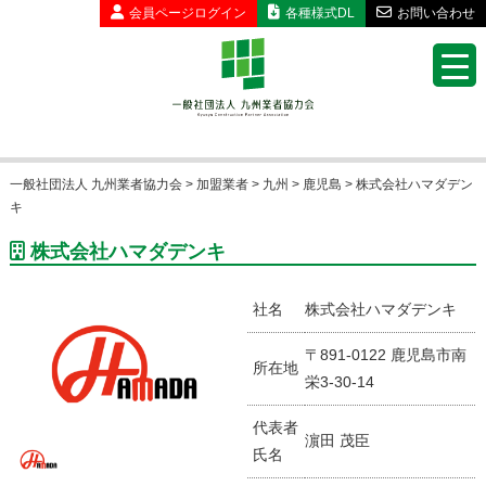
会員ページ
ログイン
各種様式DL
お問い合わせ
一般社団法人 九州業者協力会
>
加盟業者
>
九州
>
鹿児島
>
株式会社ハマダデン
キ
株式会社ハマダデンキ
社名
株式会社ハマダデンキ
〒891-0122 鹿児島市南
所在地
栄3-30-14
代表者
濵田 茂臣
氏名