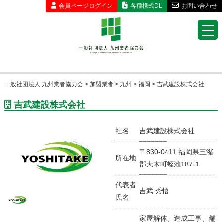
会員ページ
ログイン
各種様式DL
お問い合わせ
一般社団法人 九州業者協力会
>
加盟業者
>
九州
>
福岡
>
吉武建設株式会社
吉武建設株式会社
社名
吉武建設株式会社
〒830-0411 福岡県三潴
所在地
郡大木町蛭池187-1
代表者
吉武 秀悟
氏名
家屋解体、造成工事、舗