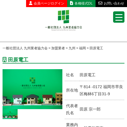
会員ページ
ログイン
各種様式DL
お問い合わせ
一般社団法人 九州業者協力会
>
加盟業者
>
九州
>
福岡
>
田原電工
田原電工
社名
田原電工
〒814 -0172 福岡市早良
所在地
区梅林6丁目31-9
代表者
田原 宗一郎
氏名
業務内