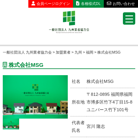
会員ページ
ログイン
各種様式DL
お問い合わせ
一般社団法人 九州業者協力会
>
加盟業者
>
九州
>
福岡
>
株式会社MSG
株式会社MSG
社名
株式会社MSG
〒812-0895 福岡県福岡
所在地
市博多区竹下4丁目15-8
ユニバース竹下101号
代表者
宮川 隆志
氏名