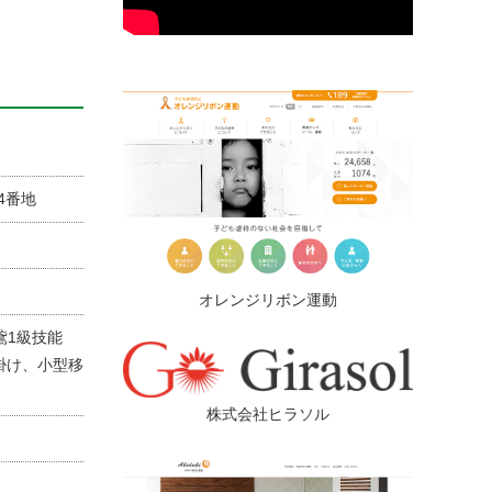
14番地
オレンジリボン運動
、鳶1級技能
掛け、小型移
株式会社ヒラソル