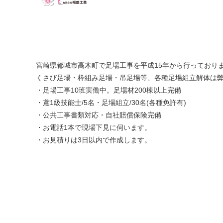
宮崎県都城市高木町で足場工事を平成15年から行っており
くさび足場・枠組み足場・吊足場等、各種足場組立解体は
・足場工事10班実働中。足場材200棟以上完備
・鳶1級技能士/5名・足場組立/30名(各種免許有)
・公共工事書類対応・自社賠償保険完備
・お電話1本で現場下見に伺います。
・お見積りは3日以内で作成します。