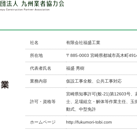
社名
有限会社福盛工業
所在地
〒885-0003 宮崎県都城市高木町49
代表者氏名
福盛 秀樹
業務内容
仮設工事全般、公共工事対応
宮崎県知事許可(般-21)第12603号
許可・資格等
士、足場組立・解体等作業主任、玉
動式、中型免許
ホームページ
http://fukumori-tobi.com