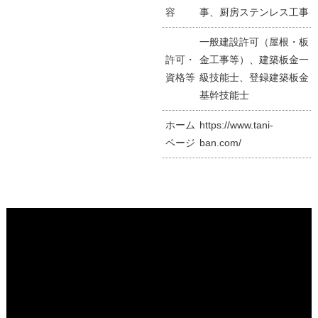
容
事、厨房ステンレス工事
一般建設許可（屋根・板
許可・
金工事等）、建築板金一
資格等
級技能士、登録建築板金
基幹技能士
ホーム
https://www.tani-
ページ
ban.com/