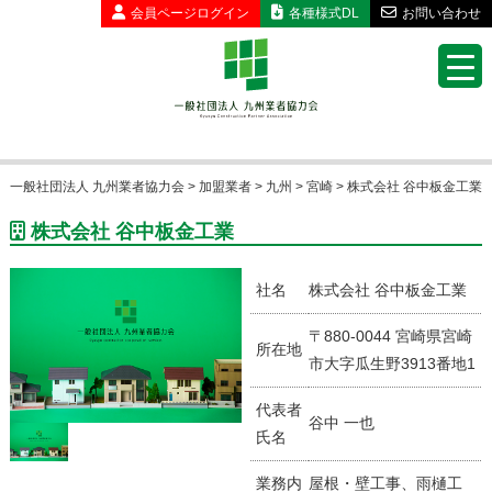
会員ページ
ログイン
各種様式DL
お問い合わせ
一般社団法人 九州業者協力会
>
加盟業者
>
九州
>
宮崎
>
株式会社 谷中板金工業
株式会社 谷中板金工業
社名
株式会社 谷中板金工業
〒880-0044 宮崎県宮崎
所在地
市大字瓜生野3913番地1
代表者
谷中 一也
氏名
業務内
屋根・壁工事、雨樋工