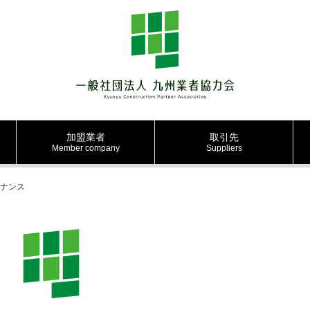
加盟業者
取引先
Member company
Suppliers
テナンス