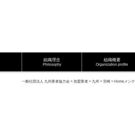
組織理念
組織概要
Philosophy
Organization profile
一般社団法人 九州業者協力会
>
加盟業者
>
九州
>
宮崎
>
Homeメン