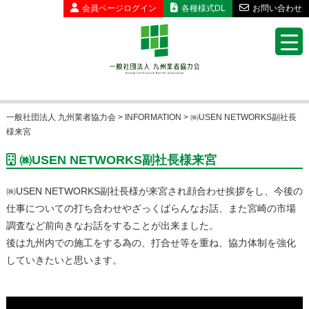
会員ページ
ログイン
各種様式DL
お問い合わせ
一般社団法人 九州業者協力会
>
INFORMATION
>
㈱USEN NETWORKS副社長
様来宮
㈱USEN NETWORKS副社長様来宮
㈱USEN NETWORKS副社長様が来宮され顔合わせ挨拶をし、今後の
仕事についての打ち合わせやざっくばらんなお話、また宮崎の市場
調査など前向きなお話をすることが出来ました。
後は九州内での施工をする為の、打合せ等を重ね、協力体制を強化
していきたいと思います。