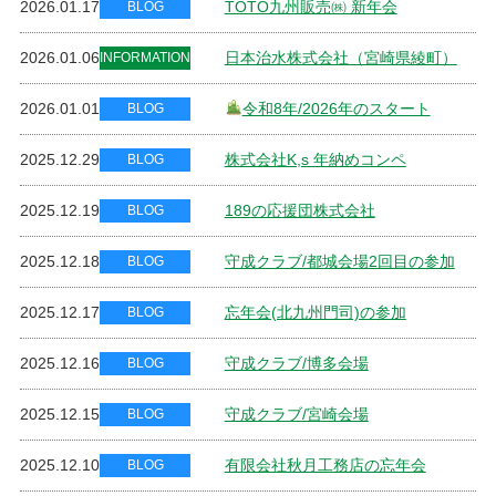
2026.01.17
TOTO九州販売㈱ 新年会
BLOG
2026.01.06
日本治水株式会社（宮崎県綾町）
INFORMATION
2026.01.01
令和8年/2026年のスタート
BLOG
2025.12.29
株式会社K,s 年納めコンペ
BLOG
2025.12.19
189の応援団株式会社
BLOG
2025.12.18
守成クラブ/都城会場2回目の参加
BLOG
2025.12.17
忘年会(北九州門司)の参加
BLOG
2025.12.16
守成クラブ/博多会場
BLOG
2025.12.15
守成クラブ/宮崎会場
BLOG
2025.12.10
有限会社秋月工務店の忘年会
BLOG