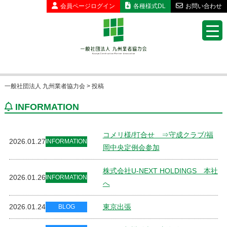
会員ページ
ログイン
各種様式DL
お問い合わせ
一般社団法人 九州業者協力会
>
投稿
INFORMATION
コメリ様/打合せ ⇒守成クラブ/福
2026.01.27
INFORMATION
岡中央定例会参加
株式会社U-NEXT HOLDINGS 本社
2026.01.26
INFORMATION
へ
2026.01.24
東京出張
BLOG