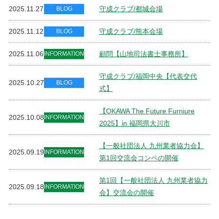
2025.11.27
守成クラブ/都城会場
BLOG
2025.11.12
守成クラブ/熊本会場
BLOG
2025.11.06
顧問【山地司法書士事務所】
INFORMATION
守成クラブ/福岡中央【代表交代
2025.10.27
BLOG
式】
【OKAWA The Future Furniure
2025.10.08
INFORMATION
2025】in 福岡県大川市
【一般社団法人 九州業者協力会】
2025.09.19
INFORMATION
第1回交流会コンペの開催
第1回【一般社団法人 九州業者協力
2025.09.18
INFORMATION
会】交流会の開催