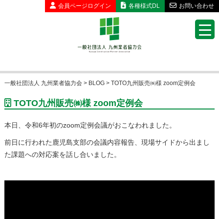
会員ページ
ログイン
各種様式DL
お問い合わせ
一般社団法人 九州業者協力会
>
BLOG
>
TOTO九州販売㈱様 zoom定例会
TOTO九州販売㈱様 zoom定例会
本日、令和6年初のzoom定例会議がおこなわれました。
前日に行われた鹿児島支部の会議内容報告、現場サイドから出まし
た課題への対応案を話し合いました。