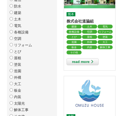
防水
建築
熊本
土木
株式会社道脇組
電気
建築
土木
電気
各種設備
各種設備
空調
リフォーム
とび
屋根
塗装
空調
造園
外構
大工
リフォーム
板金
内装
解体工事
とび
その他
屋根
read more
塗装
造園
外構
大工
板金
内装
太陽光
解体工事