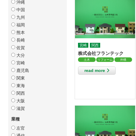
沖縄
中国
九州
福岡
熊本
長崎
宮崎
関西
佐賀
株式会社フランテック
大分
土木
リフォーム
外構
宮崎
read more
鹿児島
関東
東海
関西
大阪
滋賀
業種
左官
通信