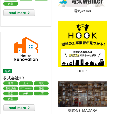
内装
電気walker
read more
HOOK
福岡
株式会社HR
建築
土木
電気
各種設備
リフォーム
屋根
塗装
外構
大工
内装
read more
株式会社MADARA