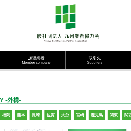
加盟業者
取引先
Member company
Suppliers
Y -外構-
福岡
熊本
長崎
佐賀
大分
宮崎
鹿児島
関東
関