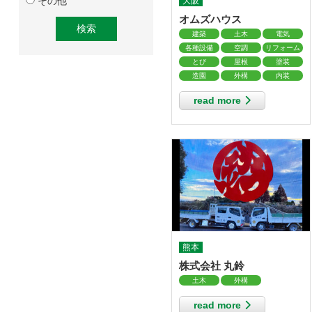
その他
大阪
オムズハウス
建築
土木
電気
各種設備
空調
リフォーム
とび
屋根
塗装
造園
外構
内装
read more
熊本
株式会社 丸鈴
土木
外構
read more