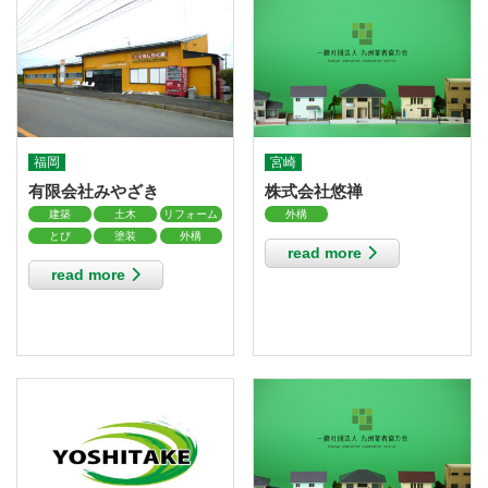
福岡
宮崎
有限会社みやざき
株式会社悠禅
建築
土木
リフォーム
外構
とび
塗装
外構
read more
read more