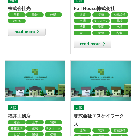
福岡
宮崎
株式会社光
Full House株式会社
屋根
塗装
外構
建築
電気
各種設備
その他
空調
リフォーム
屋根
塗装
造園
外構
read more
大工
板金
内装
read more
大阪
大阪
福井工務店
株式会社エスケイワーク
建築
土木
電気
ス
各種設備
空調
リフォーム
建築
電気
各種設備
とび
屋根
塗装