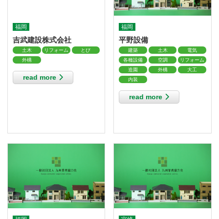
福岡
福岡
吉武建設株式会社
平野設備
土木
リフォーム
とび
建築
土木
電気
外構
各種設備
空調
リフォーム
造園
外構
大工
read more
内装
read more