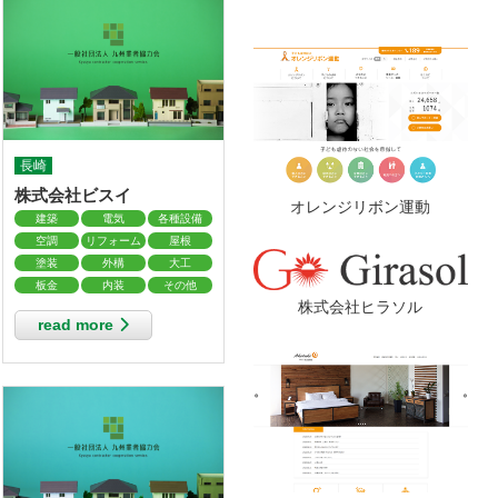
長崎
株式会社ビスイ
オレンジリボン運動
建築
電気
各種設備
空調
リフォーム
屋根
塗装
外構
大工
板金
内装
その他
株式会社ヒラソル
read more