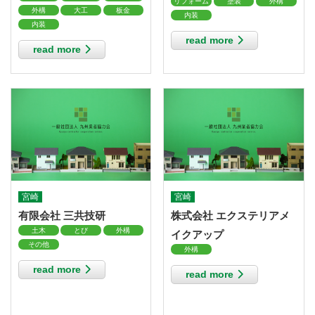
リフォーム
塗装
外構
外構
大工
板金
内装
内装
read more
read more
宮崎
宮崎
有限会社 三共技研
株式会社 エクステリアメ
土木
とび
外構
イクアップ
その他
外構
read more
read more