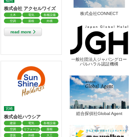
福岡
株式会社 アクセルワイズ
株式会社CONNECT
土木
電気
各種設備
空調
屋根
外構
read more
一般社団法人ジャパングロー
バルハラル認証機構
宮崎
総合探偵社Global Agent
株式会社ハウシア
建築
電気
各種設備
空調
リフォーム
屋根
塗装
外構
大工